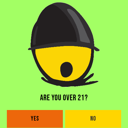
Nos vemos en el taproom — ven a celebrar, bailar y compartir
una noche especial con La Niña Brava.
BACK TO ALL EVENTS
ARE YOU OVER 21?
DORAL BREWERY
2685 NW 105th Ave
YES
NO
Doral, FL 33172